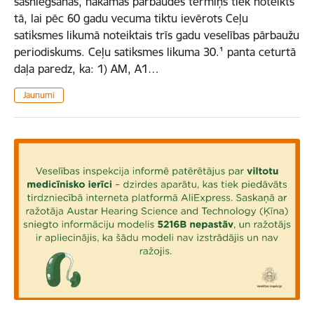
sasniegšanas, nākamās pārbaudes termiņš tiek noteikts
tā, lai pēc 60 gadu vecuma tiktu ievērots Ceļu
satiksmes likumā noteiktais trīs gadu veselības pārbaužu
periodiskums. Ceļu satiksmes likuma 30.¹ panta ceturtā
daļa paredz, ka: 1) AM, A1…
Jaunumi