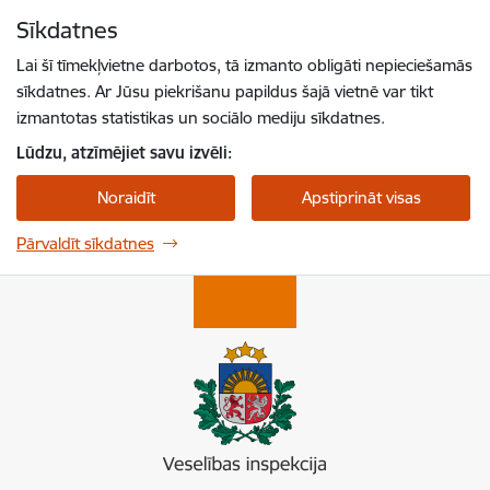
Pāriet uz lapas saturu
Sīkdatnes
Spied
lai meklētu
Enter
Lai šī tīmekļvietne darbotos, tā izmanto obligāti nepieciešamās
sīkdatnes. Ar Jūsu piekrišanu papildus šajā vietnē var tikt
izmantotas statistikas un sociālo mediju sīkdatnes.
Lūdzu, atzīmējiet savu izvēli:
Noraidīt
Apstiprināt visas
Pārvaldīt sīkdatnes
Veselības inspekcija