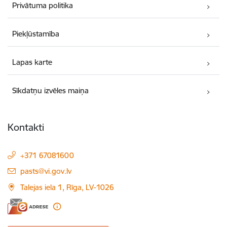
Privātuma politika
Piekļūstamība
Lapas karte
Sīkdatņu izvēles maiņa
Kontakti
+371 67081600
E-pasts:
pasts@vi.gov.lv
Talejas iela 1, Rīga, LV-1026