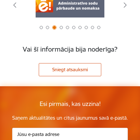
Vai šī informācija bija noderīga?
Sniegt atsauksmi
Esi pirmais, kas uzzina!
Saņem aktualitātes un citus jaunumus savā e-pastā.