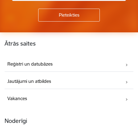
Kājene
Ātrās saites
Reģistri un datubāzes
Jautājumi un atbildes
Vakances
Noderīgi