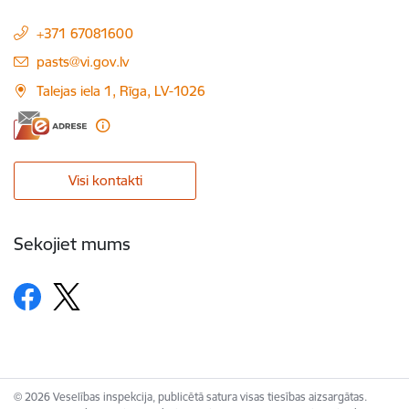
+371 67081600
E-pasts:
pasts@vi.gov.lv
Talejas iela 1, Rīga, LV-1026
Visi kontakti
Sekojiet mums
© 2026 Veselības inspekcija, publicētā satura visas tiesības aizsargātas.