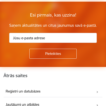
Esi pirmais, kas uzzina!
Saņem aktualitātes un citus jaunumus savā e-pastā.
Kājene
Ātrās saites
Reģistri un datubāzes
Jautājumi un atbildes