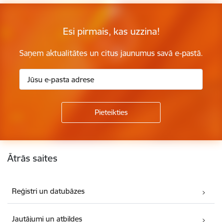
Esi pirmais, kas uzzina!
Saņem aktualitātes un citus jaunumus savā e-pastā.
Kājene
Ātrās saites
Reģistri un datubāzes
Jautājumi un atbildes