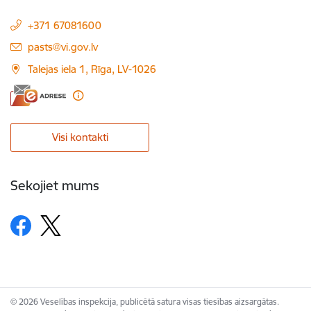
+371 67081600
E-pasts:
pasts@vi.gov.lv
Talejas iela 1, Rīga, LV-1026
Visi kontakti
Sekojiet mums
© 2026 Veselības inspekcija, publicētā satura visas tiesības aizsargātas.