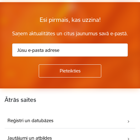
Esi pirmais, kas uzzina!
Saņem aktualitātes un citus jaunumus savā e-pastā.
Kājene
Ātrās saites
Reģistri un datubāzes
Jautājumi un atbildes