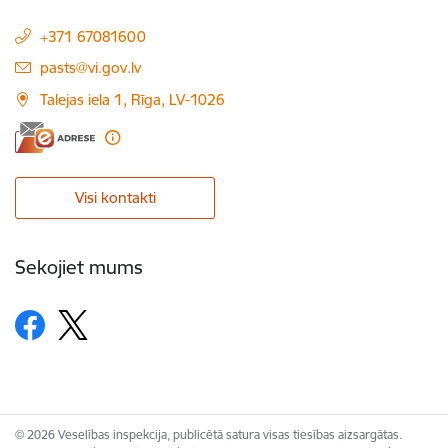
+371 67081600
E-pasts:
pasts@vi.gov.lv
Talejas iela 1, Rīga, LV-1026
Visi kontakti
Sekojiet mums
© 2026 Veselības inspekcija, publicētā satura visas tiesības aizsargātas.