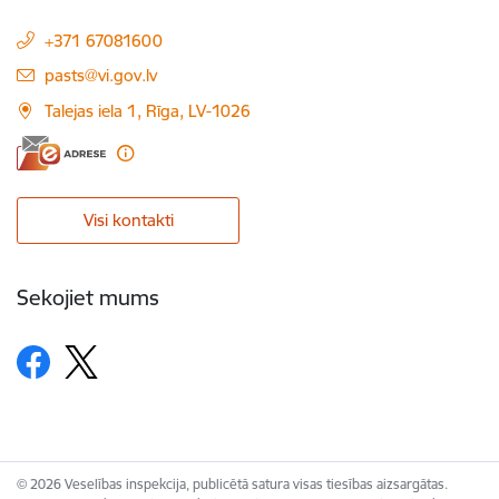
+371 67081600
E-pasts:
pasts@vi.gov.lv
Talejas iela 1, Rīga, LV-1026
Visi kontakti
Sekojiet mums
© 2026 Veselības inspekcija, publicētā satura visas tiesības aizsargātas.