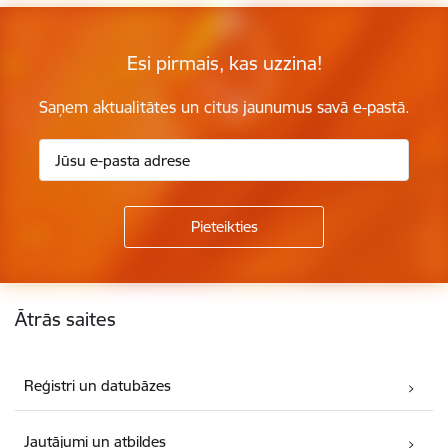
Esi pirmais, kas uzzina!
Saņem aktualitātes un citus jaunumus savā e-pastā.
Kājene
Ātrās saites
Reģistri un datubāzes
Jautājumi un atbildes