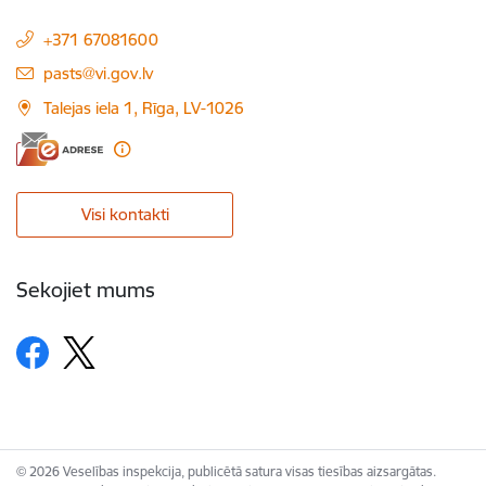
+371 67081600
E-pasts:
pasts@vi.gov.lv
Talejas iela 1, Rīga, LV-1026
Visi kontakti
Sekojiet mums
© 2026 Veselības inspekcija, publicētā satura visas tiesības aizsargātas.