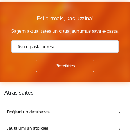
Esi pirmais, kas uzzina!
Saņem aktualitātes un citus jaunumus savā e-pastā.
Kājene
Ātrās saites
Reģistri un datubāzes
Jautājumi un atbildes