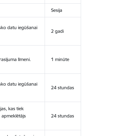
Sesija
isko datu iegūšanai
2 gadi
rasījuma līmeni.
1 minūte
isko datu iegūšanai
24 stundas
as, kas tiek
ā apmeklētājs
24 stundas