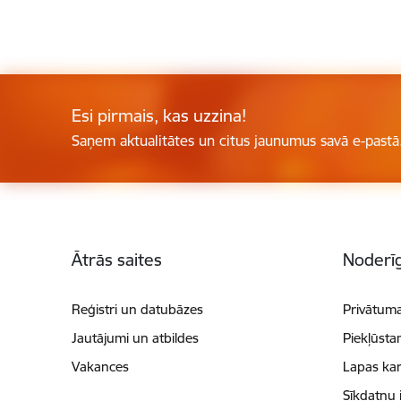
Esi pirmais, kas uzzina!
Saņem aktualitātes un citus jaunumus savā e-pastā
Kājene
Ātrās saites
Noderīg
Reģistri un datubāzes
Privātuma
Jautājumi un atbildes
Piekļūsta
Vakances
Lapas kar
Sīkdatņu 