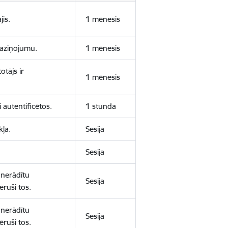
jis.
1 mēnesis
 paziņojumu.
1 mēnesis
otājs ir
1 mēnesis
 autentificētos.
1 stunda
kļa.
Sesija
Sesija
 nerādītu
Sesija
ēruši tos.
 nerādītu
Sesija
ēruši tos.