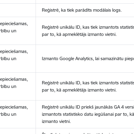
Reģistrē, ka tiek parādīts modālais logs.
nepieciešamas,
Reģistrē unikālu ID, kas tiek izmantots statist
arbību un
par to, kā apmeklētājs izmanto vietni.
nepieciešamas,
arbību un
Izmanto Google Analytics, lai samazinātu piep
nepieciešamas,
Reģistrē unikālu ID, kas tiek izmantots statist
arbību un
par to, kā apmeklētājs izmanto vietni.
nepieciešamas,
Reģistrē unikālu ID priekš jaunākās GA 4 versij
arbību un
izmantots statistisko datu iegūšanai par to, k
izmanto vietni.