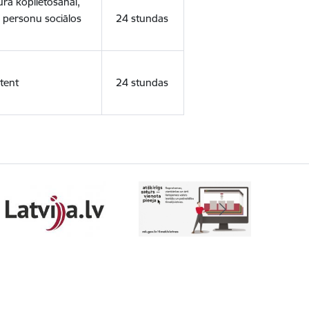
ura koplietošanai,
o personu sociālos
24 stundas
tent
24 stundas