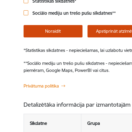
Statistikas sīkdatnes
*
Sociālo mediju un trešo pušu sīkdatnes
**
Noraidīt
Apstiprināt atzīmē
*
Statistikas sīkdatnes - nepieciešamas, lai uzlabotu v
**
Sociālo mediju un trešo pušu sīkdatnes - nepieciešamas
piemēram, Google Maps, PowerBI vai citus.
Privātuma politika
Detalizētāka informācija par izmantotajām
Sīkdatne
Grupa