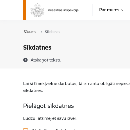
Pāriet uz lapas saturu
Par mums
Sākums
Sīkdatnes
Sīkdatnes
Atskaņot tekstu
Lai šī tīmekļvietne darbotos, tā izmanto obligāti nepiec
sīkdatnes.
Pielāgot sīkdatnes
Lūdzu, atzīmējiet savu izvēli: