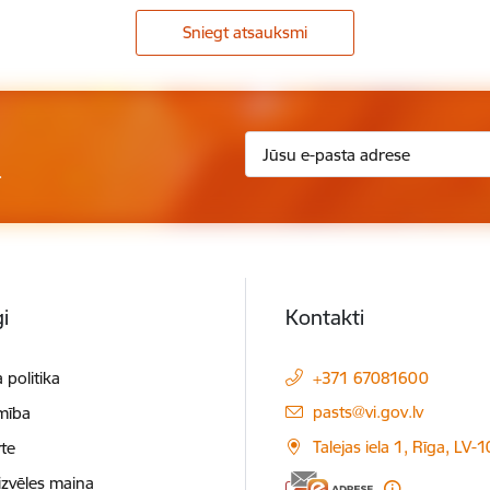
Sniegt atsauksmi
.
i
Kontakti
 politika
+371 67081600
E-pasts:
pasts@vi.gov.lv
mība
Talejas iela 1, Rīga, LV-
te
izvēles maiņa