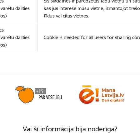
es
Šīs sīkdatnes ir paredzētas tādu vietņu un sat
varētu dalīties
kas jūs interesē mūsu vietnē, izmantojot treš
los)
tīklus vai citas vietnes.
es
varētu dalīties
Cookie is needed for all users for sharing con
los)
Vai šī informācija bija noderīga?