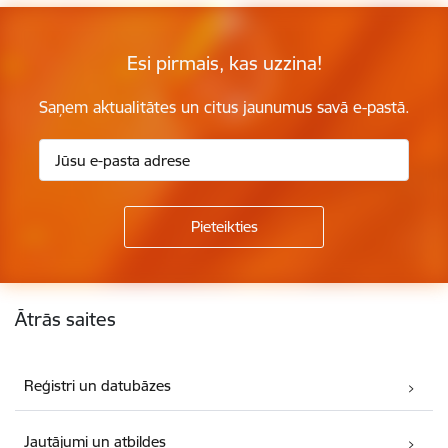
Esi pirmais, kas uzzina!
Saņem aktualitātes un citus jaunumus savā e-pastā.
Kājene
Ātrās saites
Reģistri un datubāzes
Jautājumi un atbildes