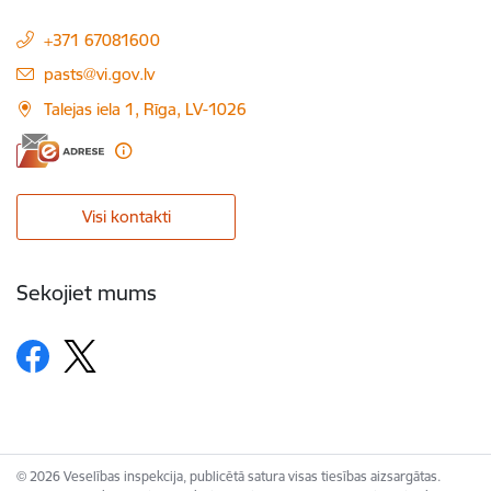
+371 67081600
E-pasts:
pasts@vi.gov.lv
Talejas iela 1, Rīga, LV-1026
Visi kontakti
Sekojiet mums
© 2026 Veselības inspekcija, publicētā satura visas tiesības aizsargātas.