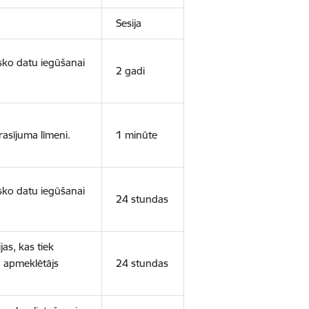
Sesija
isko datu iegūšanai
2 gadi
rasījuma līmeni.
1 minūte
isko datu iegūšanai
24 stundas
as, kas tiek
ā apmeklētājs
24 stundas