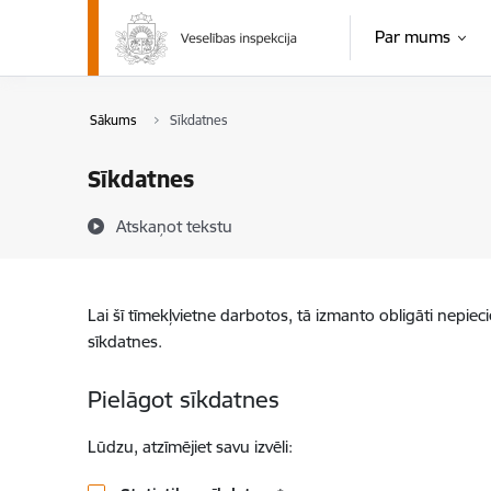
Pāriet uz lapas saturu
Par mums
Sākums
Sīkdatnes
Sīkdatnes
Atskaņot tekstu
Lai šī tīmekļvietne darbotos, tā izmanto obligāti nepiec
sīkdatnes.
Pielāgot sīkdatnes
Lūdzu, atzīmējiet savu izvēli: