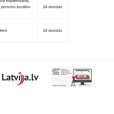
ura koplietošanai,
o personu sociālos
24 stundas
tent
24 stundas