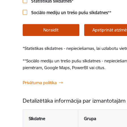
Statistikas sīkdatnes
*
Sociālo mediju un trešo pušu sīkdatnes
**
Noraidīt
Apstiprināt atzīmē
*
Statistikas sīkdatnes - nepieciešamas, lai uzlabotu v
**
Sociālo mediju un trešo pušu sīkdatnes - nepieciešamas
piemēram, Google Maps, PowerBI vai citus.
Privātuma politika
Detalizētāka informācija par izmantotajām
Sīkdatne
Grupa