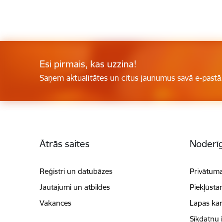
Esi pirmais, kas uzzina!
Saņem aktualitātes un citus jaunumus savā e-pastā
Kājene
Ātrās saites
Noderīg
Reģistri un datubāzes
Privātuma
Jautājumi un atbildes
Piekļūsta
Vakances
Lapas kar
Sīkdatņu 