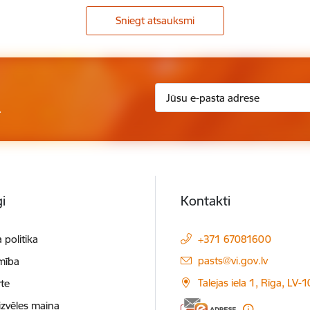
Sniegt atsauksmi
.
i
Kontakti
 politika
+371 67081600
E-pasts:
pasts@vi.gov.lv
mība
Talejas iela 1, Rīga, LV-
te
izvēles maiņa