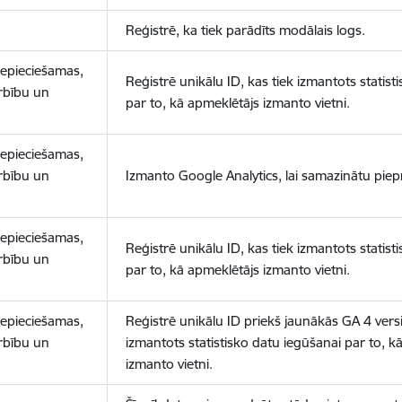
Reģistrē, ka tiek parādīts modālais logs.
nepieciešamas,
Reģistrē unikālu ID, kas tiek izmantots statist
arbību un
par to, kā apmeklētājs izmanto vietni.
nepieciešamas,
arbību un
Izmanto Google Analytics, lai samazinātu piep
nepieciešamas,
Reģistrē unikālu ID, kas tiek izmantots statist
arbību un
par to, kā apmeklētājs izmanto vietni.
nepieciešamas,
Reģistrē unikālu ID priekš jaunākās GA 4 versij
arbību un
izmantots statistisko datu iegūšanai par to, k
izmanto vietni.