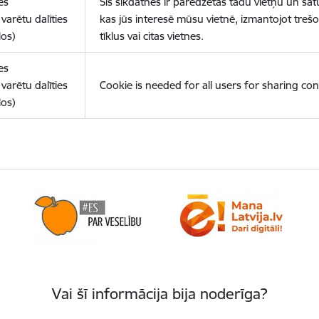
es
Šīs sīkdatnes ir paredzētas tādu vietņu un sat
varētu dalīties
kas jūs interesē mūsu vietnē, izmantojot treš
los)
tīklus vai citas vietnes.
es
varētu dalīties
Cookie is needed for all users for sharing con
los)
Vai šī informācija bija noderīga?