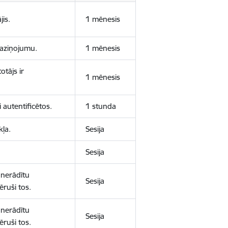
jis.
1 mēnesis
 paziņojumu.
1 mēnesis
otājs ir
1 mēnesis
 autentificētos.
1 stunda
kļa.
Sesija
Sesija
 nerādītu
Sesija
ēruši tos.
 nerādītu
Sesija
ēruši tos.