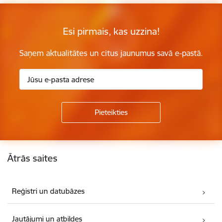
Esi pirmais, kas uzzina!
Saņem aktualitātes un citus jaunumus savā e-pastā.
Kājene
Ātrās saites
Reģistri un datubāzes
Jautājumi un atbildes