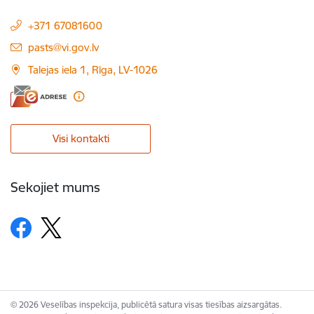
+371 67081600
E-pasts:
pasts@vi.gov.lv
Talejas iela 1, Rīga, LV-1026
Visi kontakti
Sekojiet mums
© 2026 Veselības inspekcija, publicētā satura visas tiesības aizsargātas.