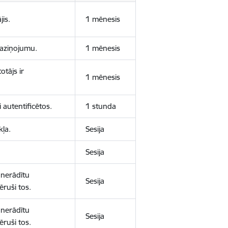
jis.
1 mēnesis
 paziņojumu.
1 mēnesis
otājs ir
1 mēnesis
 autentificētos.
1 stunda
kļa.
Sesija
Sesija
 nerādītu
Sesija
ēruši tos.
 nerādītu
Sesija
ēruši tos.