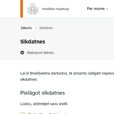
Pāriet uz lapas saturu
Par mums
Sākums
Sīkdatnes
Sīkdatnes
Atskaņot tekstu
Lai šī tīmekļvietne darbotos, tā izmanto obligāti nepiec
sīkdatnes.
Pielāgot sīkdatnes
Lūdzu, atzīmējiet savu izvēli: