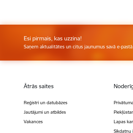
Esi pirmais, kas uzzina!
Saņem aktualitātes un citus jaunumus savā e-pastā
Kājene
Ātrās saites
Noderīg
Reģistri un datubāzes
Privātuma
Jautājumi un atbildes
Piekļūsta
Vakances
Lapas kar
Sīkdatņu 