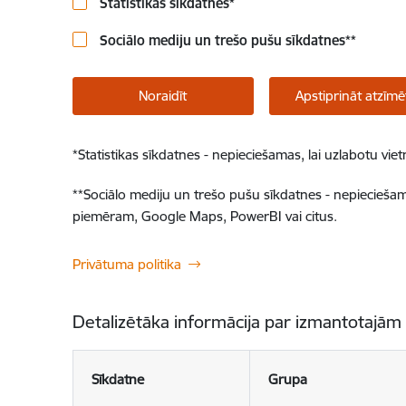
Statistikas sīkdatnes
*
Sociālo mediju un trešo pušu sīkdatnes
**
Noraidīt
Apstiprināt atzīmē
*
Statistikas sīkdatnes - nepieciešamas, lai uzlabotu v
**
Sociālo mediju un trešo pušu sīkdatnes - nepieciešamas
piemēram, Google Maps, PowerBI vai citus.
Privātuma politika
Detalizētāka informācija par izmantotajām
Sīkdatne
Grupa