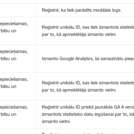
Reģistrē, ka tiek parādīts modālais logs.
nepieciešamas,
Reģistrē unikālu ID, kas tiek izmantots statist
arbību un
par to, kā apmeklētājs izmanto vietni.
nepieciešamas,
arbību un
Izmanto Google Analytics, lai samazinātu piep
nepieciešamas,
Reģistrē unikālu ID, kas tiek izmantots statist
arbību un
par to, kā apmeklētājs izmanto vietni.
nepieciešamas,
Reģistrē unikālu ID priekš jaunākās GA 4 versij
arbību un
izmantots statistisko datu iegūšanai par to, k
izmanto vietni.