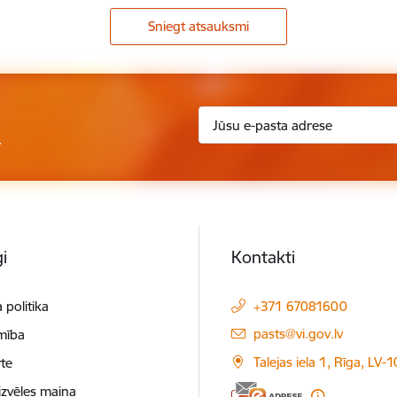
Sniegt atsauksmi
.
i
Kontakti
 politika
+371 67081600
E-pasts:
pasts@vi.gov.lv
mība
Talejas iela 1, Rīga, LV-
te
izvēles maiņa