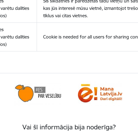
es
Šīs sīkdatnes ir paredzētas tādu vietņu un sat
varētu dalīties
kas jūs interesē mūsu vietnē, izmantojot treš
los)
tīklus vai citas vietnes.
es
varētu dalīties
Cookie is needed for all users for sharing con
los)
Vai šī informācija bija noderīga?