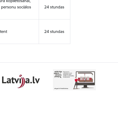
ura koplietošanai,
o personu sociālos
24 stundas
tent
24 stundas