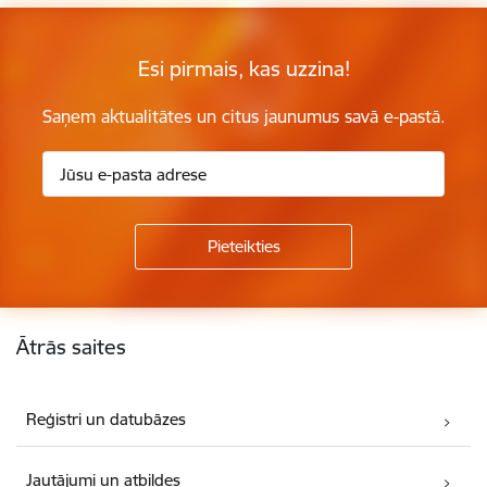
Esi pirmais, kas uzzina!
Saņem aktualitātes un citus jaunumus savā e-pastā.
Kājene
Ātrās saites
Reģistri un datubāzes
Jautājumi un atbildes