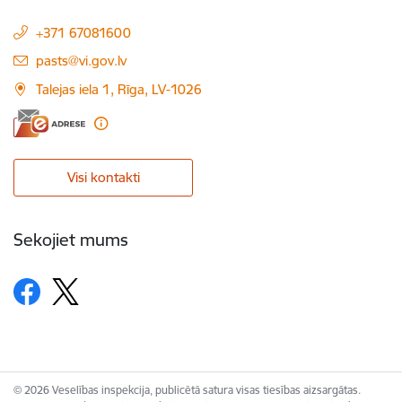
+371 67081600
E-pasts:
pasts@vi.gov.lv
Talejas iela 1, Rīga, LV-1026
Visi kontakti
Sekojiet mums
© 2026 Veselības inspekcija, publicētā satura visas tiesības aizsargātas.