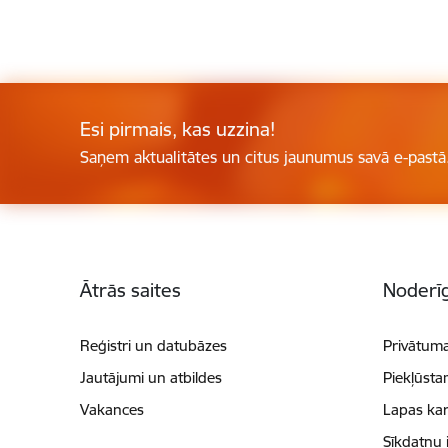
Esi pirmais, kas uzzina!
Saņem aktualitātes un citus jaunumus savā e-pastā
Kājene
Ātrās saites
Noderīg
Reģistri un datubāzes
Privātuma
Jautājumi un atbildes
Piekļūsta
Vakances
Lapas kar
Sīkdatņu 