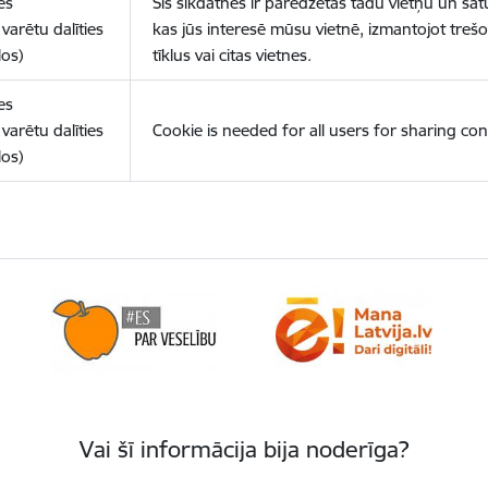
es
Šīs sīkdatnes ir paredzētas tādu vietņu un sat
varētu dalīties
kas jūs interesē mūsu vietnē, izmantojot treš
los)
tīklus vai citas vietnes.
es
varētu dalīties
Cookie is needed for all users for sharing con
los)
Vai šī informācija bija noderīga?