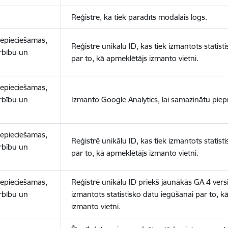
Reģistrē, ka tiek parādīts modālais logs.
nepieciešamas,
Reģistrē unikālu ID, kas tiek izmantots statist
arbību un
par to, kā apmeklētājs izmanto vietni.
nepieciešamas,
arbību un
Izmanto Google Analytics, lai samazinātu piep
nepieciešamas,
Reģistrē unikālu ID, kas tiek izmantots statist
arbību un
par to, kā apmeklētājs izmanto vietni.
nepieciešamas,
Reģistrē unikālu ID priekš jaunākās GA 4 versij
arbību un
izmantots statistisko datu iegūšanai par to, k
izmanto vietni.