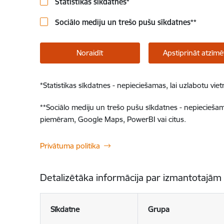
Statistikas sīkdatnes
*
Sociālo mediju un trešo pušu sīkdatnes
**
Noraidīt
Apstiprināt atzīmē
*
Statistikas sīkdatnes - nepieciešamas, lai uzlabotu v
**
Sociālo mediju un trešo pušu sīkdatnes - nepieciešamas
piemēram, Google Maps, PowerBI vai citus.
Privātuma politika
Detalizētāka informācija par izmantotajām
Sīkdatne
Grupa