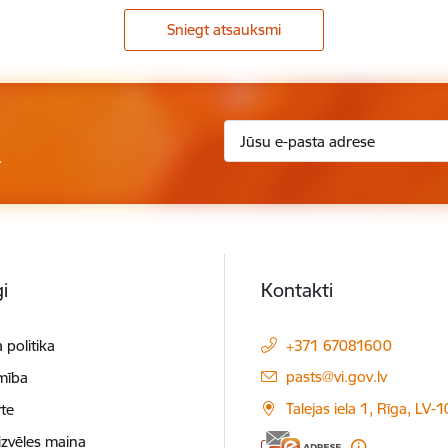
Sniegt atsauksmi
.
i
Kontakti
 politika
+371 67081600
E-pasts:
pasts@vi.gov.lv
mība
Talejas iela 1, Rīga, LV-
te
izvēles maiņa