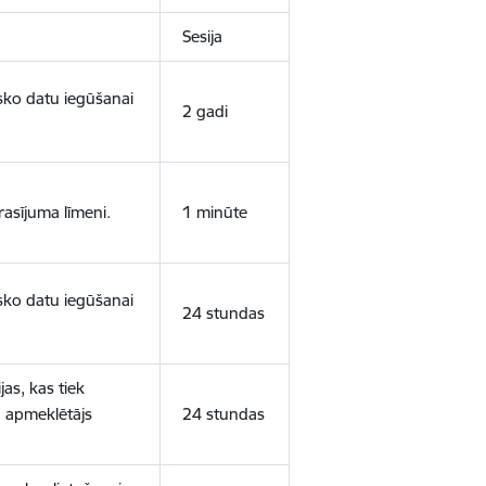
Sesija
isko datu iegūšanai
2 gadi
rasījuma līmeni.
1 minūte
isko datu iegūšanai
24 stundas
as, kas tiek
ā apmeklētājs
24 stundas