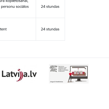
ura koplietošanai,
o personu sociālos
24 stundas
tent
24 stundas