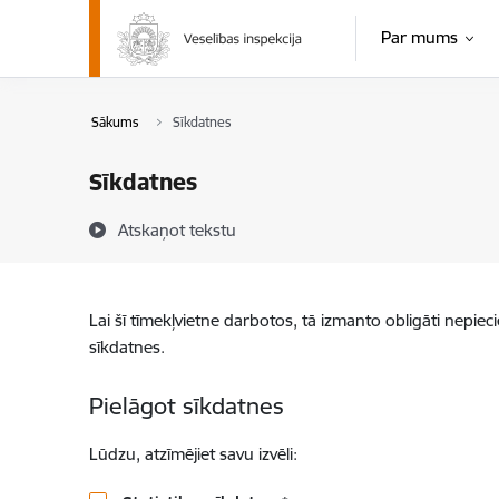
Pāriet uz lapas saturu
Par mums
Sākums
Sīkdatnes
Sīkdatnes
Atskaņot tekstu
Lai šī tīmekļvietne darbotos, tā izmanto obligāti nepiec
sīkdatnes.
Pielāgot sīkdatnes
Lūdzu, atzīmējiet savu izvēli: