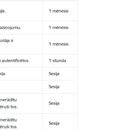
jis.
1 mēnesis
 paziņojumu.
1 mēnesis
otājs ir
1 mēnesis
 autentificētos.
1 stunda
kļa.
Sesija
Sesija
 nerādītu
Sesija
ēruši tos.
 nerādītu
Sesija
ēruši tos.