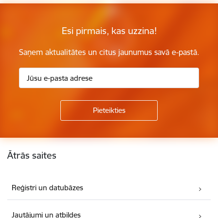
Esi pirmais, kas uzzina!
Saņem aktualitātes un citus jaunumus savā e-pastā.
Kājene
Ātrās saites
Reģistri un datubāzes
Jautājumi un atbildes