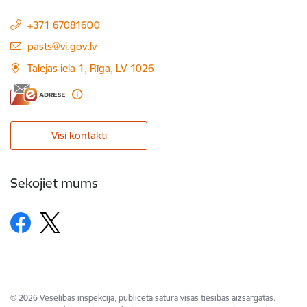
+371 67081600
E-pasts:
pasts@vi.gov.lv
Talejas iela 1, Rīga, LV-1026
Visi kontakti
Sekojiet mums
© 2026 Veselības inspekcija, publicētā satura visas tiesības aizsargātas.