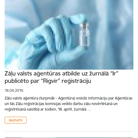
Zāļu valsts aģentūras atbilde uz žurnālā “Ir”
publicēto par “Rigvir” reģistrāciju
18.04.2019.
Zāļu valsts aģentūra (turpmāk – Aģentūra) sniedz informāciju par Aģentūras
un tās Zāļu reģistrācijas komisijas veikto darbu zāļu novērtēšanā un
reģistrēšanā saistībā ar šodien, 18. aprīlī, žurnālā …
Jaunumi