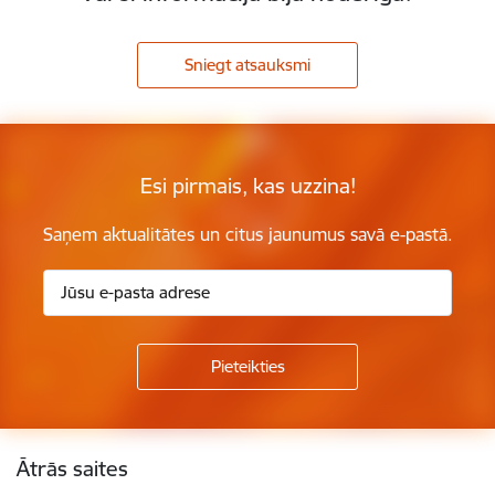
Sniegt atsauksmi
Esi pirmais, kas uzzina!
Saņem aktualitātes un citus jaunumus savā e-pastā.
Kājene
Ātrās saites