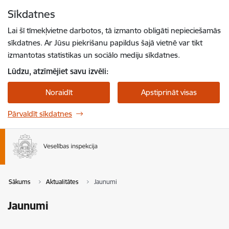
Pāriet uz lapas saturu
Sīkdatnes
Spied
lai meklētu
Enter
Lai šī tīmekļvietne darbotos, tā izmanto obligāti nepieciešamās
sīkdatnes. Ar Jūsu piekrišanu papildus šajā vietnē var tikt
izmantotas statistikas un sociālo mediju sīkdatnes.
Lūdzu, atzīmējiet savu izvēli:
Noraidīt
Apstiprināt visas
Pārvaldīt sīkdatnes
Sākums
Aktualitātes
Jaunumi
Jaunumi