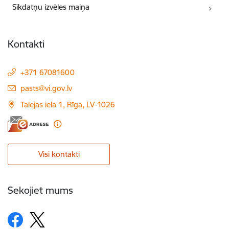
Sīkdatņu izvēles maiņa
Kontakti
+371 67081600
E-pasts:
pasts@vi.gov.lv
Talejas iela 1, Rīga, LV-1026
Visi kontakti
Sekojiet mums