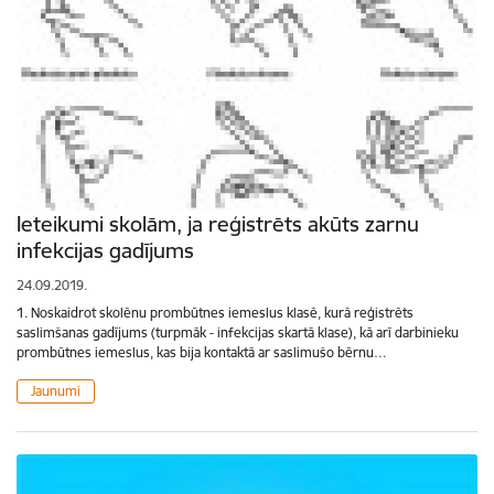
Ieteikumi skolām, ja reģistrēts akūts zarnu
infekcijas gadījums
24.09.2019.
1. Noskaidrot skolēnu prombūtnes iemeslus klasē, kurā reģistrēts
saslimšanas gadījums (turpmāk - infekcijas skartā klase), kā arī darbinieku
prombūtnes iemeslus, kas bija kontaktā ar saslimušo bērnu…
Jaunumi