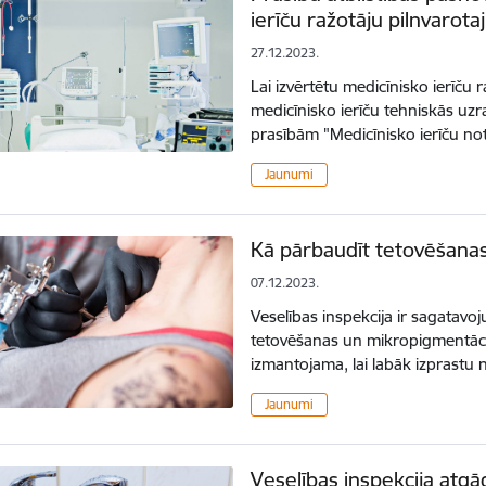
ierīču ražotāju pilnvarot
27.12.2023.
Lai izvērtētu medicīnisko ierīču 
medicīnisko ierīču tehniskās uz
prasībām "Medicīnisko ierīču no
Jaunumi
Kā pārbaudīt tetovēšanas 
07.12.2023.
Veselības inspekcija ir sagatavo
tetovēšanas un mikropigmentāci
izmantojama, lai labāk izprastu
Jaunumi
Veselības inspekcija atg