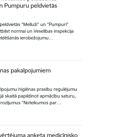
n Pumpuru peldvietās
peldvietās “Melluži” un “Pumpuri”
tbilst normai un Veselības inspekcija
 peldēšanās ierobežojumu…
anas pakalpojumiem
kalpojumu higiēnas prasību regulējumu
jā skaitā papildinot apmācību saturu,
si grozījumus "Noteikumos par…
ovērtējuma anketa medicīnisko