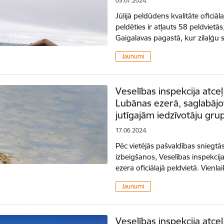
05.07.2024.
Jūlijā peldūdens kvalitāte oficiāl
peldēties ir atļauts 58 peldvietā
Gaigalavas pagastā, kur zilaļģu
Jaunumi
Veselības inspekcija atce
Lubānas ezerā, saglabājo
jutīgajām iedzīvotāju gr
17.06.2024.
Pēc vietējās pašvaldības sniegtā
izbeigšanos, Veselības inspekcij
ezera oficiālajā peldvietā. Vienla
Jaunumi
Veselības inspekcija atce