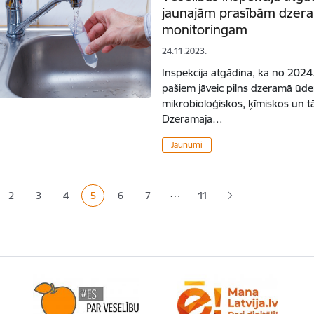
jaunajām prasībām dzera
monitoringam
24.11.2023.
Inspekcija atgādina, ka no 2024
pašiem jāveic pilns dzeramā ūden
mikrobioloģiskos, ķīmiskos un t
Dzeramajā…
Jaunumi
ana
…
2
3
4
5
6
7
11
Lapa
Lapa
Lapa
Pašreizējā lapa
Lapa
Lapa