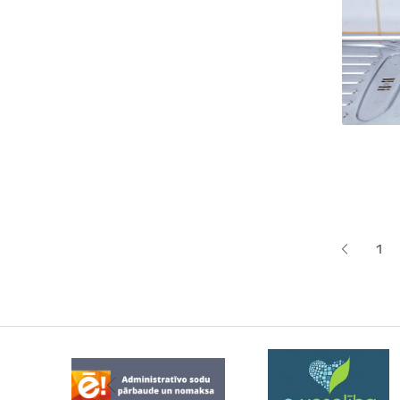
Lapoš
1