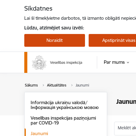
Pāriet uz lapas saturu
Sīkdatnes
Lai šī tīmekļvietne darbotos, tā izmanto obligāti nepiec
Lūdzu, atzīmējiet savu izvēli:
Noraidīt
Apstiprināt visas
Par mums
Sākums
Aktualitātes
Jaunumi
Jaunu
Informācija ukraiņu valodā/
Інформація українською мовою
Veselības inspekcijas paziņojumi
par COVID-19
Meklēt akt
Jaunumi