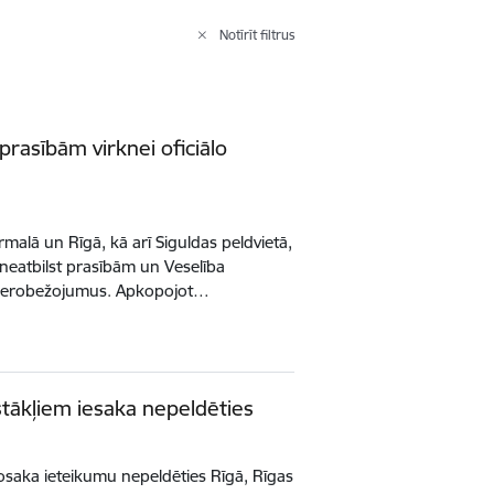
Notīrīt filtrus
prasībām virknei oficiālo
rmalā un Rīgā, kā arī Siguldas peldvietā,
 neatbilst prasībām un Veselība
s ierobežojumus. Apkopojot…
tākļiem iesaka nepeldēties
nosaka ieteikumu nepeldēties Rīgā, Rīgas