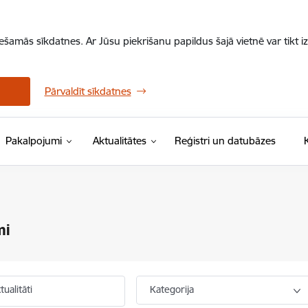
iešamās sīkdatnes. Ar Jūsu piekrišanu papildus šajā vietnē var tikt i
Pārvaldīt sīkdatnes
Pakalpojumi
Aktualitātes
Reģistri un datubāzes
mi
ualitāti
Kategorija