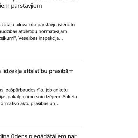
ajiem pārstāvjiem
ražotāju pilnvaroto pārstāvju īstenoto
raudzības atbilstību normatīvajām
teikumi", Veselības inspekcija…
līdzekļa atbilstību prasībām
jusi pašpārbaudes rīku jeb anketu
jas pakalpojumu sniedzējiem. Anketa
 normatīvo aktu prasības un…
ādina ūdens piegādātājiem par