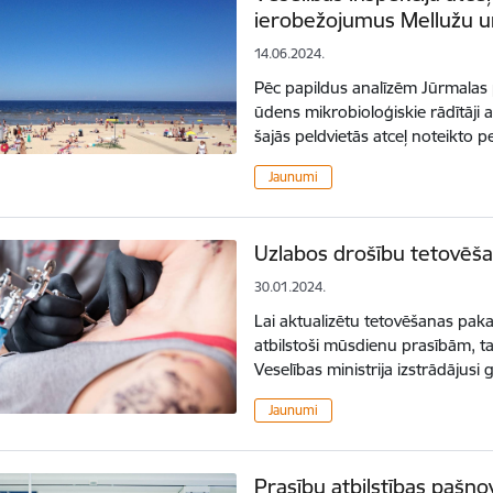
ierobežojumus Mellužu u
14.06.2024.
Pēc papildus analīzēm Jūrmalas 
ūdens mikrobioloģiskie rādītāji a
šajās peldvietās atceļ noteikto
Jaunumi
Uzlabos drošību tetovēš
30.01.2024.
Lai aktualizētu tetovēšanas pa
atbilstoši mūsdienu prasībām, ta
Veselības ministrija izstrādāju
Jaunumi
Prasību atbilstības pašn