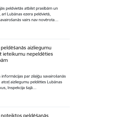
ajās peldvietās atbilst prasībām un
s, arī Lubānas ezera peldvietā,
 savairošanās vairs nav novērota…
ļ peldēšanās aizliegumu
t ieteikumu nepeldēties
upām
s informācijas par zilaļģu savairošanās
a atceļ aizliegumu peldēties Lubānas
ikus, Inspekcija šajā…
ļ noteiktos peldēšanās