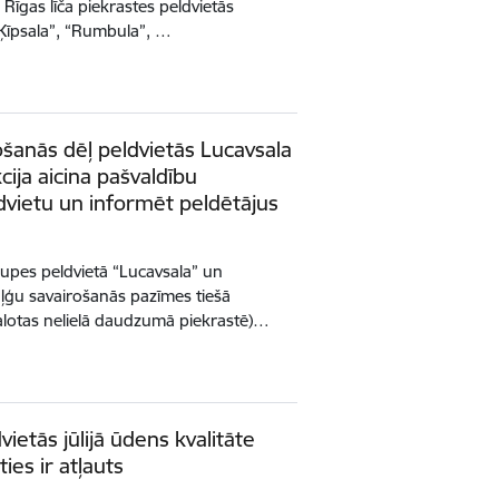
Rīgas līča piekrastes peldvietās
 “Ķīpsala”, “Rumbula”, …
ošanās dēļ peldvietās Lucavsala
kcija aicina pašvaldību
ldvietu un informēt peldētājus
 upes peldvietā “Lucavsala” un
ilaļģu savairošanās pazīmes tiešā
kalotas nelielā daudzumā piekrastē)…
dvietās jūlijā ūdens kvalitāte
ies ir atļauts