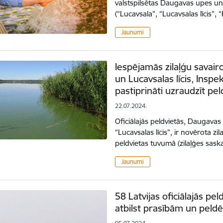
valstspilsētas Daugavas upes un 
(“Lucavsala”, “Lucavsalas līcis”,
Jaunumi
Iespējamās zilaļģu savair
un Lucavsalas līcis, Inspe
pastiprināti uzraudzīt pe
22.07.2024.
Oficiālajās peldvietās, Daugavas
“Lucavsalas līcis”, ir novērota z
peldvietas tuvumā (zilaļģes sas
Jaunumi
58 Latvijas oficiālajās pel
atbilst prasībām un peldēt