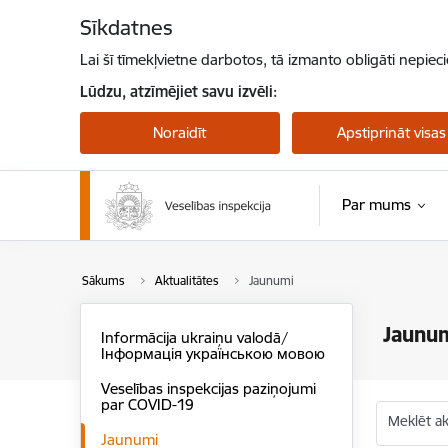
Pāriet uz lapas saturu
Sīkdatnes
Lai šī tīmekļvietne darbotos, tā izmanto obligāti nepiec
Lūdzu, atzīmējiet savu izvēli:
Noraidīt
Apstiprināt visas
Par mums
Sākums
Aktualitātes
Jaunumi
Jaunu
Informācija ukraiņu valodā/
Інформація українською мовою
Veselības inspekcijas paziņojumi
par COVID-19
Meklēt akt
Jaunumi