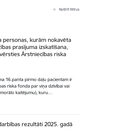
Notīrīt filtrus
ina personas, kurām nokavēta
zības prasījuma izskatīšana,
 vērsties Ārstniecības riska
uma 16.panta pirmo daļu pacientam ir
bas riska fonda par viņa dzīvībai vai
rī morālo kaitējumu), kuru…
darbības rezultāti 2025. gadā