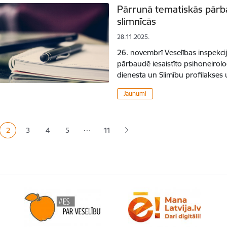
Pārrunā tematiskās pārba
slimnīcās
28.11.2025.
26. novembrī Veselības inspekcija
pārbaudē iesaistīto psihoneirolo
dienesta un Slimību profilakses
Jaunumi
ana
…
2
3
4
5
11
a
Pašreizējā lapa
Lapa
Lapa
Lapa