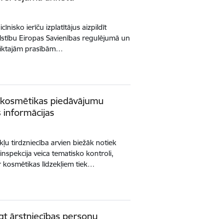
īnisko ierīču izplatītājus aizpildīt
lstību Eiropas Savienības regulējumā un
teiktajām prasībām…
o kosmētikas piedāvājumu
s informācijas
ļu tirdzniecība arvien biežāk notiek
inspekcija veica tematisko kontroli,
 kosmētikas līdzekļiem tiek…
gt ārstniecības personu