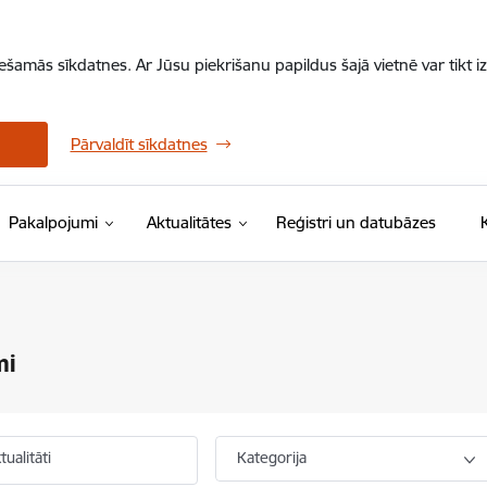
iešamās sīkdatnes. Ar Jūsu piekrišanu papildus šajā vietnē var tikt i
Pārvaldīt sīkdatnes
Pakalpojumi
Aktualitātes
Reģistri un datubāzes
mi
ualitāti
Kategorija