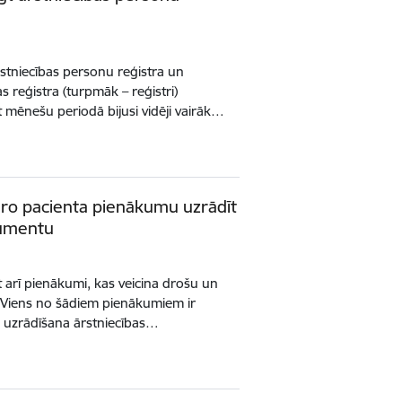
rstniecības personu reģistra un
s reģistra (turpmāk – reģistri)
 mēnešu periodā bijusi vidēji vairāk…
idro pacienta pienākumu uzrādīt
kumentu
et arī pienākumi, kas veicina drošu un
u. Viens no šādiem pienākumiem ir
 uzrādīšana ārstniecības…