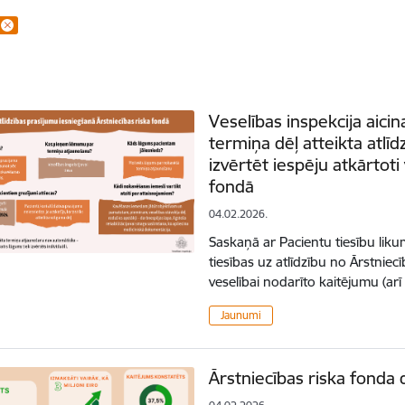
Veselības inspekcija aic
termiņa dēļ atteikta atlīd
izvērtēt iespēju atkārtoti
fondā
04.02.2026.
Saskaņā ar Pacientu tiesību lik
tiesības uz atlīdzību no Ārstniecī
veselībai nodarīto kaitējumu (a
Jaunumi
Ārstniecības riska fonda 