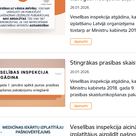
26.01.2026.
Veselības inspekcija atgādina, k
izplatīšanu Latvijā organizējam
tostarp ar Ministru kabineta 2
Jaunumi
Stingrākas prasības ska
20.01.2026.
Veselības inspekcija atgādina, k
Ministru kabineta 2018. gada 9
prasības skaistumkopšanas pa
Jaunumi
Veselības inspekcija aicin
izplatītājus aizpildīt pa