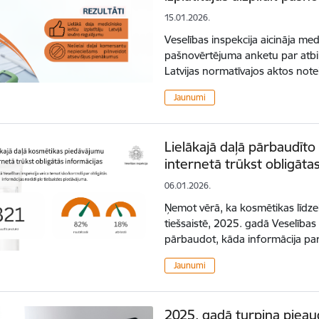
15.01.2026.
Veselības inspekcija aicināja medic
pašnovērtējuma anketu par atbi
Latvijas normatīvajos aktos no
Jaunumi
Lielākajā daļā pārbaudīt
internetā trūkst obligāta
06.01.2026.
Ņemot vērā, ka kosmētikas līdzek
tiešsaistē, 2025. gadā Veselības 
pārbaudot, kāda informācija par
Jaunumi
2025. gadā turpina pieau