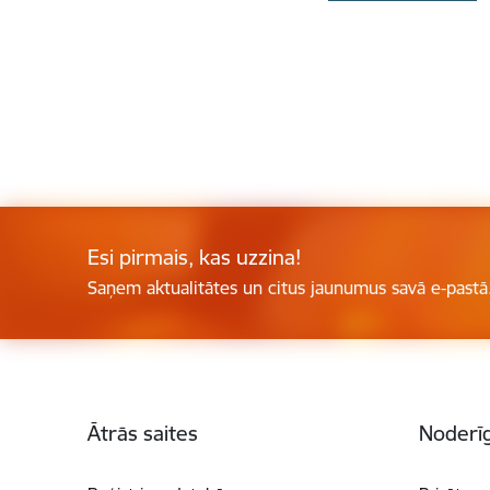
Esi pirmais, kas uzzina!
Saņem aktualitātes un citus jaunumus savā e-pastā
Kājene
Ātrās saites
Noderīg