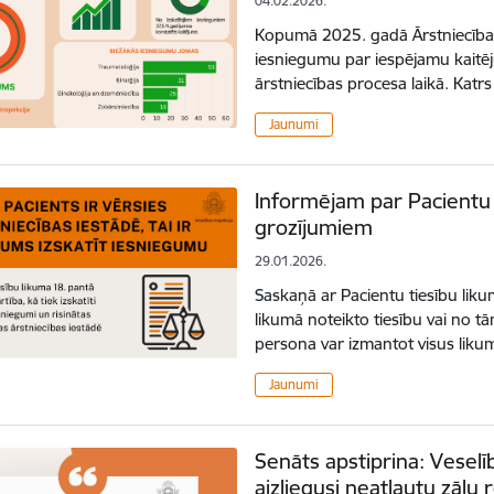
04.02.2026.
Kopumā 2025. gadā Ārstniecība
iesniegumu par iespējamu kaitēju
ārstniecības procesa laikā. Katrs
Jaunumi
Informējam par Pacientu 
grozījumiem
29.01.2026.
Saskaņā ar Pacientu tiesību lik
likumā noteikto tiesību vai no tā
persona var izmantot visus lik
Jaunumi
Senāts apstiprina: Veselī
aizliegusi neatļautu zāļu