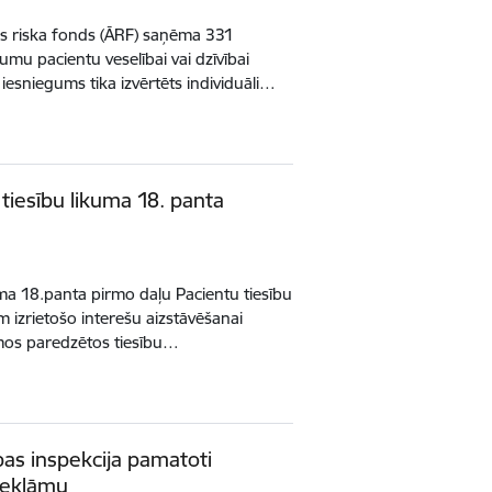
s riska fonds (ĀRF) saņēma 331
mu pacientu veselībai vai dzīvībai
 iesniegums tika izvērtēts individuāli…
tiesību likuma 18. panta
uma 18.panta pirmo daļu Pacientu tiesību
m izrietošo interešu aizstāvēšanai
umos paredzētos tiesību…
bas inspekcija pamatoti
 reklāmu