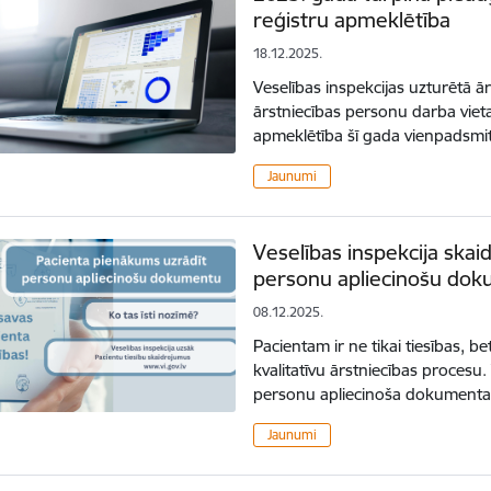
reģistru apmeklētība
18.12.2025.
Veselības inspekcijas uzturētā ā
ārstniecības personu darba vieta
apmeklētība šī gada vienpadsmit
Jaunumi
Veselības inspekcija ska
personu apliecinošu do
08.12.2025.
Pacientam ir ne tikai tiesības, b
kvalitatīvu ārstniecības proces
personu apliecinoša dokumenta
Jaunumi