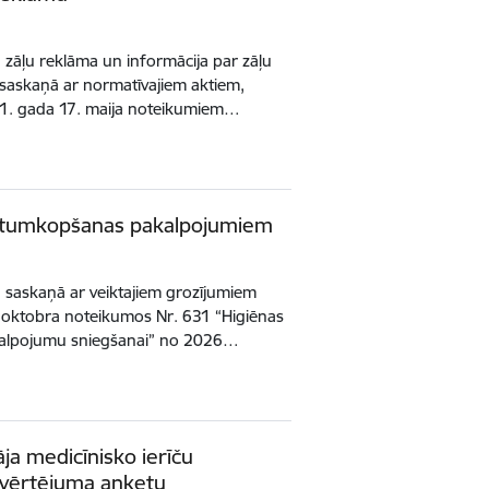
a zāļu reklāma un informācija par zāļu
a saskaņā ar normatīvajiem aktiem,
011. gada 17. maija noteikumiem…
istumkopšanas pakalpojumiem
a saskaņā ar veiktajiem grozījumiem
. oktobra noteikumos Nr. 631 “Higiēnas
kalpojumu sniegšanai” no 2026…
āja medicīnisko ierīču
šnovērtējuma anketu