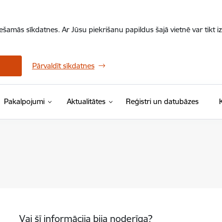
iešamās sīkdatnes. Ar Jūsu piekrišanu papildus šajā vietnē var tikt i
Pārvaldīt sīkdatnes
Pakalpojumi
Aktualitātes
Reģistri un datubāzes
Vai šī informācija bija noderīga?