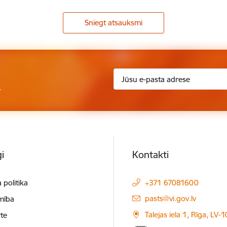
Sniegt atsauksmi
.
i
Kontakti
 politika
+371 67081600
E-pasts:
pasts@vi.gov.lv
mība
Talejas iela 1, Rīga, LV-
te