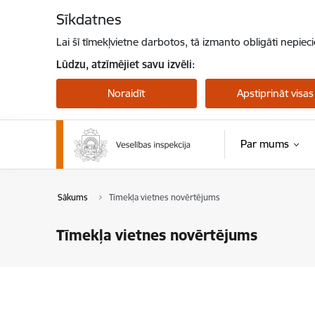
Pāriet uz lapas saturu
Sīkdatnes
Lai šī tīmekļvietne darbotos, tā izmanto obligāti nepiec
Lūdzu, atzīmējiet savu izvēli:
Noraidīt
Apstiprināt visas
Par mums
Sākums
Tīmekļa vietnes novērtējums
Tīmekļa vietnes novērtējums