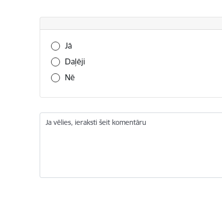
Vai šī informācija bija noderīga?
Jā
Daļēji
Nē
Ja vēlies, ieraksti šeit komentāru