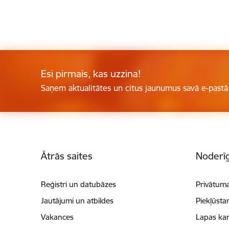
Esi pirmais, kas uzzina!
Saņem aktualitātes un citus jaunumus savā e-pastā
Kājene
Ātrās saites
Noderīg
Reģistri un datubāzes
Privātuma
Jautājumi un atbildes
Piekļūsta
Vakances
Lapas kar