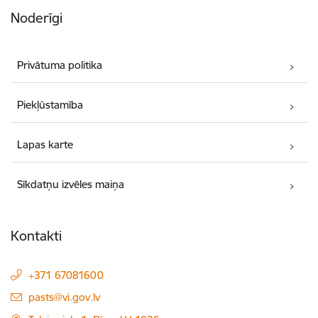
Noderīgi
Privātuma politika
Piekļūstamība
Lapas karte
Sīkdatņu izvēles maiņa
Kontakti
+371 67081600
E-pasts:
pasts@vi.gov.lv