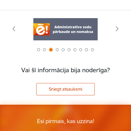
Vai šī informācija bija noderīga?
Sniegt atsauksmi
Esi pirmais, kas uzzina!