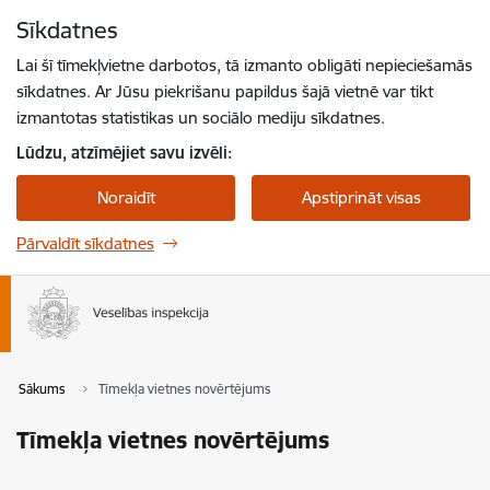
Pāriet uz lapas saturu
Sīkdatnes
Spied
lai meklētu
Enter
Lai šī tīmekļvietne darbotos, tā izmanto obligāti nepieciešamās
sīkdatnes. Ar Jūsu piekrišanu papildus šajā vietnē var tikt
izmantotas statistikas un sociālo mediju sīkdatnes.
Lūdzu, atzīmējiet savu izvēli:
Noraidīt
Apstiprināt visas
Pārvaldīt sīkdatnes
Sākums
Tīmekļa vietnes novērtējums
Tīmekļa vietnes novērtējums