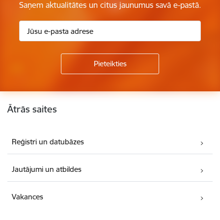
Saņem aktualitātes un citus jaunumus savā e-pastā.
Kājene
Ātrās saites
Reģistri un datubāzes
Jautājumi un atbildes
Vakances