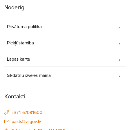
Noderīgi
Privātuma politika
Piekļūstamība
Lapas karte
Sīkdatņu izvēles maiņa
Kontakti
+371 67081600
E-pasts:
pasts@vi.gov.lv