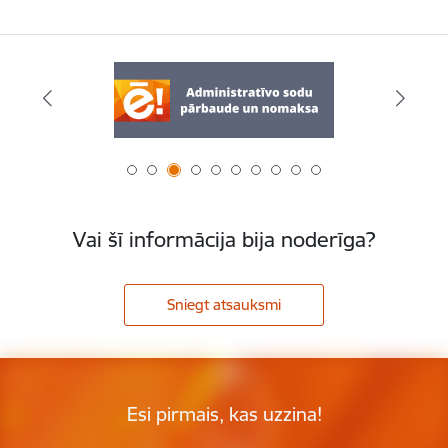
Vai šī informācija bija noderīga?
Sniegt atsauksmi
Esi pirmais, kas uzzina!