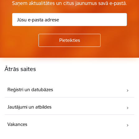
Saņem aktualitātes un citus jaunumus savā e-pastā.
Kājene
Ātrās saites
Reģistri un datubāzes
Jautājumi un atbildes
Vakances