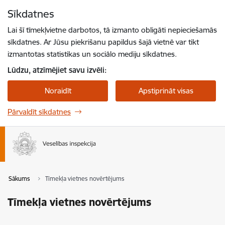
Pāriet uz lapas saturu
Sīkdatnes
Spied
lai meklētu
Enter
Lai šī tīmekļvietne darbotos, tā izmanto obligāti nepieciešamās
sīkdatnes. Ar Jūsu piekrišanu papildus šajā vietnē var tikt
izmantotas statistikas un sociālo mediju sīkdatnes.
Lūdzu, atzīmējiet savu izvēli:
Noraidīt
Apstiprināt visas
Pārvaldīt sīkdatnes
Sākums
Tīmekļa vietnes novērtējums
Tīmekļa vietnes novērtējums