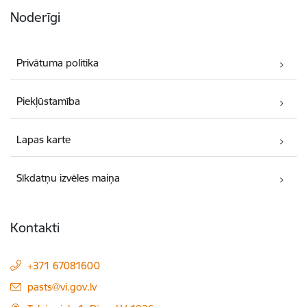
Noderīgi
Privātuma politika
Piekļūstamība
Lapas karte
Sīkdatņu izvēles maiņa
Kontakti
+371 67081600
E-pasts:
pasts@vi.gov.lv