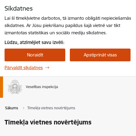
Pāriet uz lapas saturu
Sīkdatnes
Spied
lai meklētu
Enter
Lai šī tīmekļvietne darbotos, tā izmanto obligāti nepieciešamās
sīkdatnes. Ar Jūsu piekrišanu papildus šajā vietnē var tikt
izmantotas statistikas un sociālo mediju sīkdatnes.
Lūdzu, atzīmējiet savu izvēli:
Noraidīt
Apstiprināt visas
Pārvaldīt sīkdatnes
Sākums
Tīmekļa vietnes novērtējums
Tīmekļa vietnes novērtējums