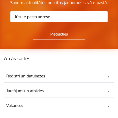
Saņem aktualitātes un citus jaunumus savā e-pastā.
Kājene
Ātrās saites
Reģistri un datubāzes
Jautājumi un atbildes
Vakances