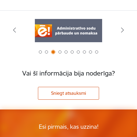
Vai šī informācija bija noderīga?
Sniegt atsauksmi
Esi pirmais, kas uzzina!