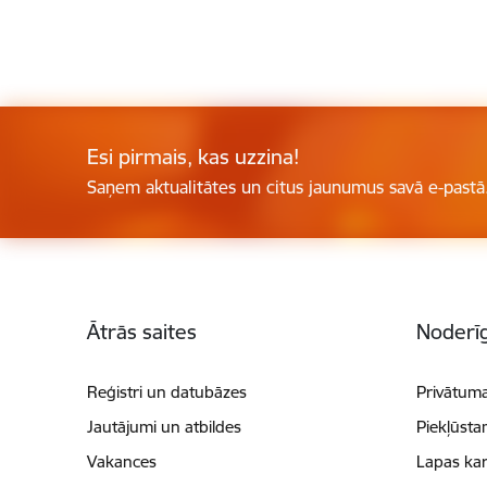
Esi pirmais, kas uzzina!
Saņem aktualitātes un citus jaunumus savā e-pastā
Kājene
Ātrās saites
Noderīg
Reģistri un datubāzes
Privātuma
Jautājumi un atbildes
Piekļūsta
Vakances
Lapas kar