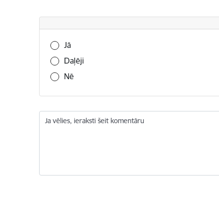
Vai šī informācija bija noderīga?
Jā
Daļēji
Nē
Ja vēlies, ieraksti šeit komentāru