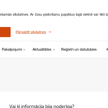
iešamās sīkdatnes. Ar Jūsu piekrišanu papildus šajā vietnē var tikt i
Pārvaldīt sīkdatnes
Pakalpojumi
Aktualitātes
Reģistri un datubāzes
Vai šī informācija bija noderīga?