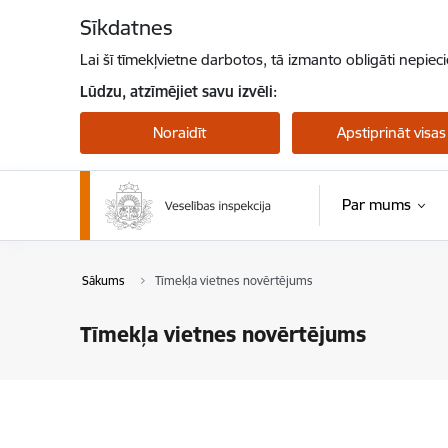
Pāriet uz lapas saturu
Sīkdatnes
Lai šī tīmekļvietne darbotos, tā izmanto obligāti nepiec
Lūdzu, atzīmējiet savu izvēli:
Noraidīt
Apstiprināt visas
Par mums
Sākums
Tīmekļa vietnes novērtējums
Tīmekļa vietnes novērtējums