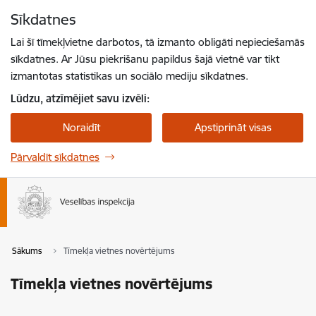
Pāriet uz lapas saturu
Sīkdatnes
Spied
lai meklētu
Enter
Lai šī tīmekļvietne darbotos, tā izmanto obligāti nepieciešamās
sīkdatnes. Ar Jūsu piekrišanu papildus šajā vietnē var tikt
izmantotas statistikas un sociālo mediju sīkdatnes.
Lūdzu, atzīmējiet savu izvēli:
Noraidīt
Apstiprināt visas
Pārvaldīt sīkdatnes
Sākums
Tīmekļa vietnes novērtējums
Tīmekļa vietnes novērtējums