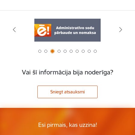
Vai šī informācija bija noderīga?
Sniegt atsauksmi
Esi pirmais, kas uzzina!