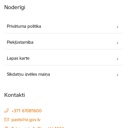
Noderīgi
Privātuma politika
Piekļūstamība
Lapas karte
Sīkdatņu izvēles maiņa
Kontakti
+371 67081600
E-pasts:
pasts@vi.gov.lv