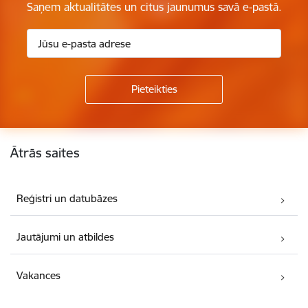
Saņem aktualitātes un citus jaunumus savā e-pastā.
Kājene
Ātrās saites
Reģistri un datubāzes
Jautājumi un atbildes
Vakances