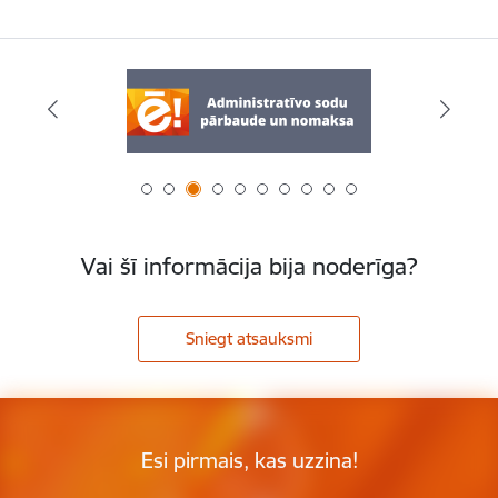
Vai šī informācija bija noderīga?
Sniegt atsauksmi
Esi pirmais, kas uzzina!