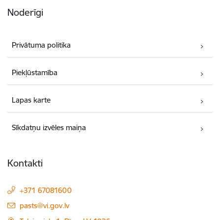
Noderīgi
Privātuma politika
Piekļūstamība
Lapas karte
Sīkdatņu izvēles maiņa
Kontakti
+371 67081600
E-pasts:
pasts@vi.gov.lv