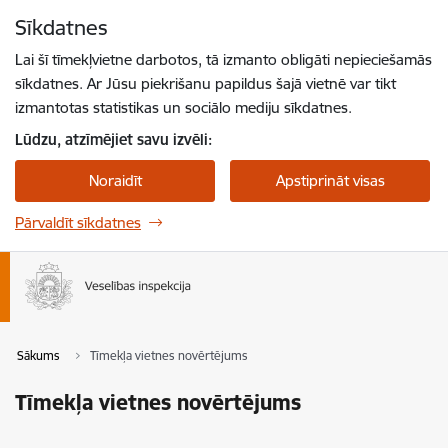
Pāriet uz lapas saturu
Sīkdatnes
Spied
lai meklētu
Enter
Lai šī tīmekļvietne darbotos, tā izmanto obligāti nepieciešamās
sīkdatnes. Ar Jūsu piekrišanu papildus šajā vietnē var tikt
izmantotas statistikas un sociālo mediju sīkdatnes.
Lūdzu, atzīmējiet savu izvēli:
Noraidīt
Apstiprināt visas
Pārvaldīt sīkdatnes
Sākums
Tīmekļa vietnes novērtējums
Tīmekļa vietnes novērtējums