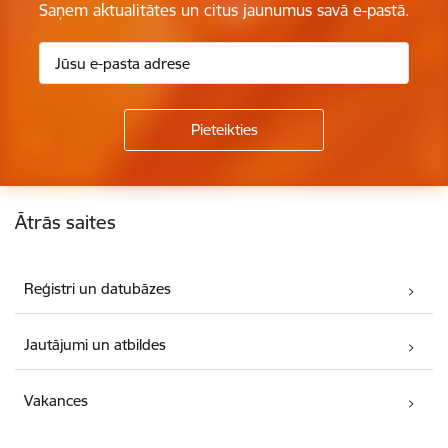
Saņem aktualitātes un citus jaunumus savā e-pastā.
Kājene
Ātrās saites
Reģistri un datubāzes
Jautājumi un atbildes
Vakances