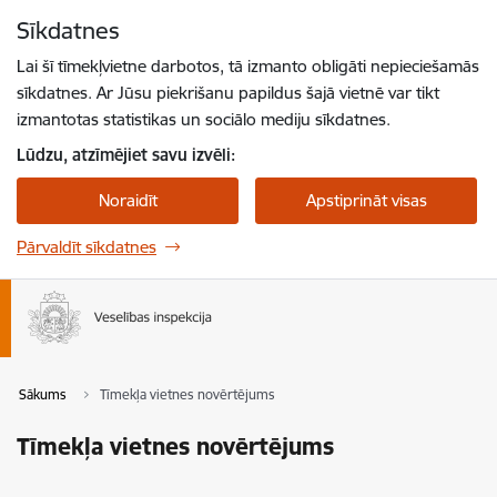
Pāriet uz lapas saturu
Sīkdatnes
Spied
lai meklētu
Enter
Lai šī tīmekļvietne darbotos, tā izmanto obligāti nepieciešamās
sīkdatnes. Ar Jūsu piekrišanu papildus šajā vietnē var tikt
izmantotas statistikas un sociālo mediju sīkdatnes.
Lūdzu, atzīmējiet savu izvēli:
Noraidīt
Apstiprināt visas
Pārvaldīt sīkdatnes
Sākums
Tīmekļa vietnes novērtējums
Tīmekļa vietnes novērtējums