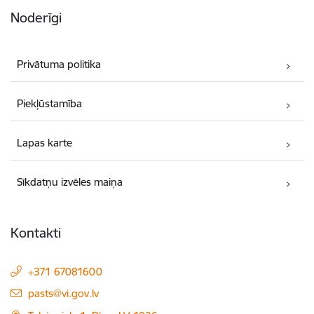
Noderīgi
Privātuma politika
Piekļūstamība
Lapas karte
Sīkdatņu izvēles maiņa
Kontakti
+371 67081600
E-pasts:
pasts@vi.gov.lv