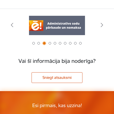
Vai šī informācija bija noderīga?
Sniegt atsauksmi
Esi pirmais, kas uzzina!