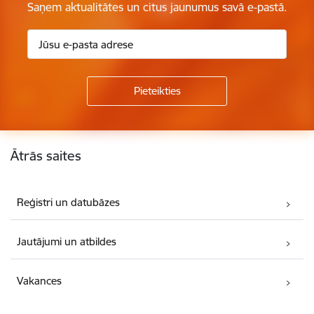
Saņem aktualitātes un citus jaunumus savā e-pastā.
Kājene
Ātrās saites
Reģistri un datubāzes
Jautājumi un atbildes
Vakances