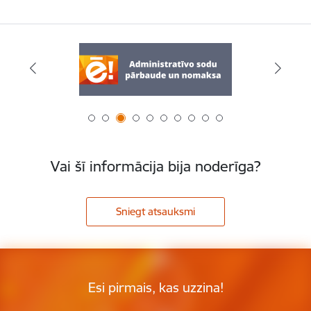
Vai šī informācija bija noderīga?
Sniegt atsauksmi
Esi pirmais, kas uzzina!