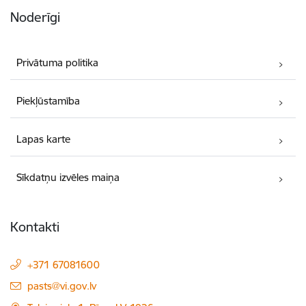
Noderīgi
Privātuma politika
Piekļūstamība
Lapas karte
Sīkdatņu izvēles maiņa
Kontakti
+371 67081600
E-pasts:
pasts@vi.gov.lv