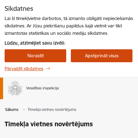
Pāriet uz lapas saturu
Sīkdatnes
Spied
lai meklētu
Enter
Lai šī tīmekļvietne darbotos, tā izmanto obligāti nepieciešamās
sīkdatnes. Ar Jūsu piekrišanu papildus šajā vietnē var tikt
izmantotas statistikas un sociālo mediju sīkdatnes.
Lūdzu, atzīmējiet savu izvēli:
Noraidīt
Apstiprināt visas
Pārvaldīt sīkdatnes
Sākums
Tīmekļa vietnes novērtējums
Tīmekļa vietnes novērtējums