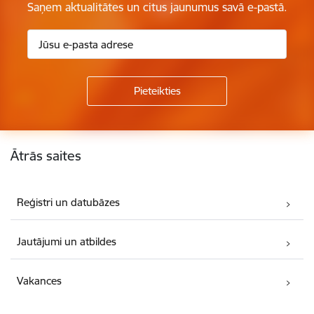
Saņem aktualitātes un citus jaunumus savā e-pastā.
Kājene
Ātrās saites
Reģistri un datubāzes
Jautājumi un atbildes
Vakances