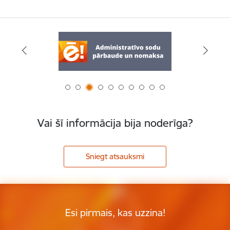
Vai šī informācija bija noderīga?
Sniegt atsauksmi
Esi pirmais, kas uzzina!