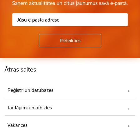
Saņem aktualitātes un citus jaunumus savā e-pastā.
Kājene
Ātrās saites
Reģistri un datubāzes
Jautājumi un atbildes
Vakances