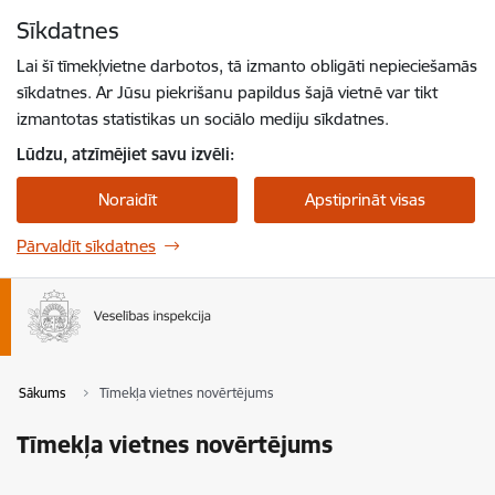
Pāriet uz lapas saturu
Sīkdatnes
Spied
lai meklētu
Enter
Lai šī tīmekļvietne darbotos, tā izmanto obligāti nepieciešamās
sīkdatnes. Ar Jūsu piekrišanu papildus šajā vietnē var tikt
izmantotas statistikas un sociālo mediju sīkdatnes.
Lūdzu, atzīmējiet savu izvēli:
Noraidīt
Apstiprināt visas
Pārvaldīt sīkdatnes
Sākums
Tīmekļa vietnes novērtējums
Tīmekļa vietnes novērtējums