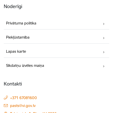
Noderīgi
Privātuma politika
Piekļūstamība
Lapas karte
Sīkdatņu izvēles maiņa
Kontakti
+371 67081600
E-pasts:
pasts@vi.gov.lv