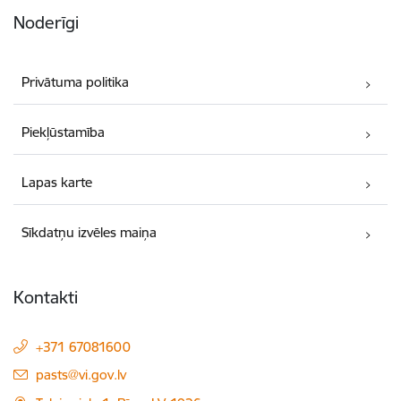
Noderīgi
Privātuma politika
Piekļūstamība
Lapas karte
Sīkdatņu izvēles maiņa
Kontakti
+371 67081600
E-pasts:
pasts@vi.gov.lv