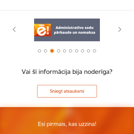
Vai šī informācija bija noderīga?
Sniegt atsauksmi
Esi pirmais, kas uzzina!