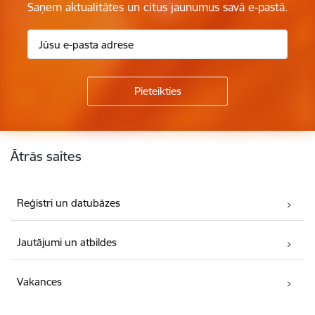
Saņem aktualitātes un citus jaunumus savā e-pastā.
Kājene
Ātrās saites
Reģistri un datubāzes
Jautājumi un atbildes
Vakances