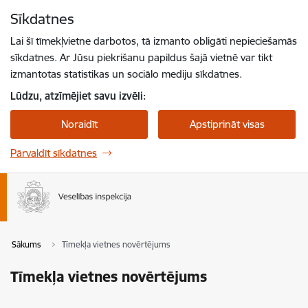
Pāriet uz lapas saturu
Sīkdatnes
Spied
lai meklētu
Enter
Lai šī tīmekļvietne darbotos, tā izmanto obligāti nepieciešamās
sīkdatnes. Ar Jūsu piekrišanu papildus šajā vietnē var tikt
izmantotas statistikas un sociālo mediju sīkdatnes.
Lūdzu, atzīmējiet savu izvēli:
Noraidīt
Apstiprināt visas
Pārvaldīt sīkdatnes
Sākums
Tīmekļa vietnes novērtējums
Tīmekļa vietnes novērtējums