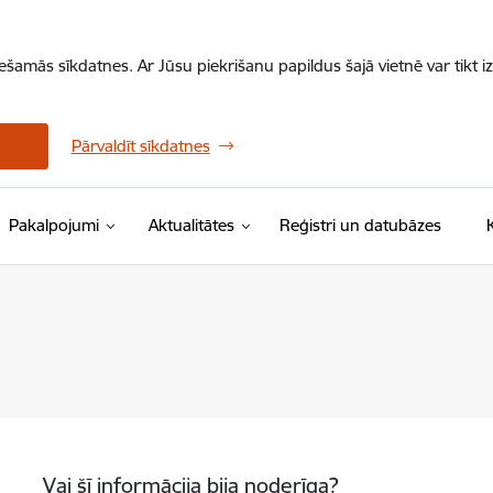
iešamās sīkdatnes. Ar Jūsu piekrišanu papildus šajā vietnē var tikt i
Pārvaldīt sīkdatnes
Pakalpojumi
Aktualitātes
Reģistri un datubāzes
Vai šī informācija bija noderīga?