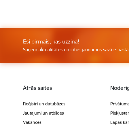
Esi pirmais, kas uzzina!
Saņem aktualitātes un citus jaunumus savā e-pastā
Kājene
Ātrās saites
Noderīg
Reģistri un datubāzes
Privātuma
Jautājumi un atbildes
Piekļūsta
Vakances
Lapas kar