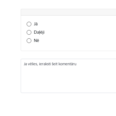
Vai šī informācija bija noderīga?
Jā
Daļēji
Nē
Ja vēlies, ieraksti šeit komentāru