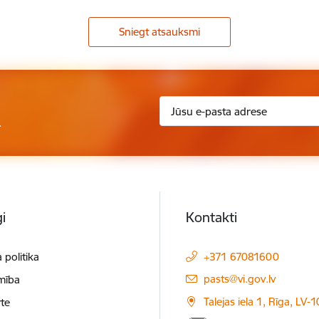
Sniegt atsauksmi
.
i
Kontakti
 politika
+371 67081600
E-pasts:
pasts@vi.gov.lv
mība
Talejas iela 1, Rīga, LV-
te