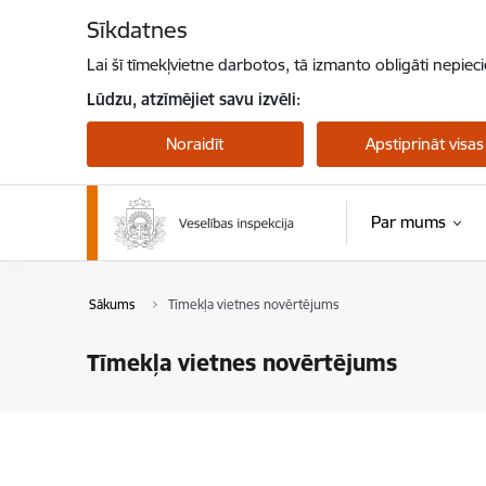
Pāriet uz lapas saturu
Sīkdatnes
Lai šī tīmekļvietne darbotos, tā izmanto obligāti nepiec
Lūdzu, atzīmējiet savu izvēli:
Noraidīt
Apstiprināt visas
Par mums
Sākums
Tīmekļa vietnes novērtējums
Tīmekļa vietnes novērtējums