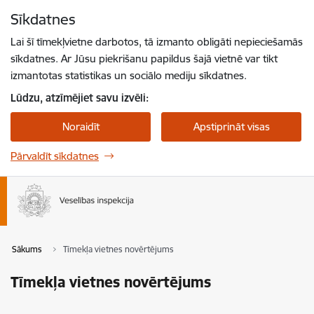
Pāriet uz lapas saturu
Sīkdatnes
Spied
lai meklētu
Enter
Lai šī tīmekļvietne darbotos, tā izmanto obligāti nepieciešamās
sīkdatnes. Ar Jūsu piekrišanu papildus šajā vietnē var tikt
izmantotas statistikas un sociālo mediju sīkdatnes.
Lūdzu, atzīmējiet savu izvēli:
Noraidīt
Apstiprināt visas
Pārvaldīt sīkdatnes
Sākums
Tīmekļa vietnes novērtējums
Tīmekļa vietnes novērtējums