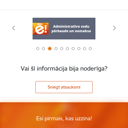
Vai šī informācija bija noderīga?
Sniegt atsauksmi
Esi pirmais, kas uzzina!