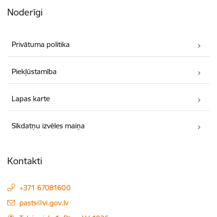
Noderīgi
Privātuma politika
Piekļūstamība
Lapas karte
Sīkdatņu izvēles maiņa
Kontakti
+371 67081600
E-pasts:
pasts@vi.gov.lv