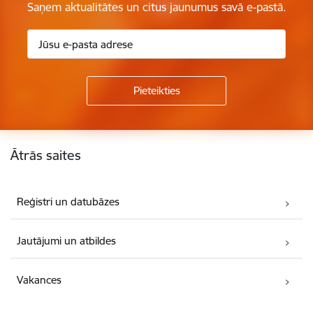
Saņem aktualitātes un citus jaunumus savā e-pastā.
Kājene
Ātrās saites
Reģistri un datubāzes
Jautājumi un atbildes
Vakances