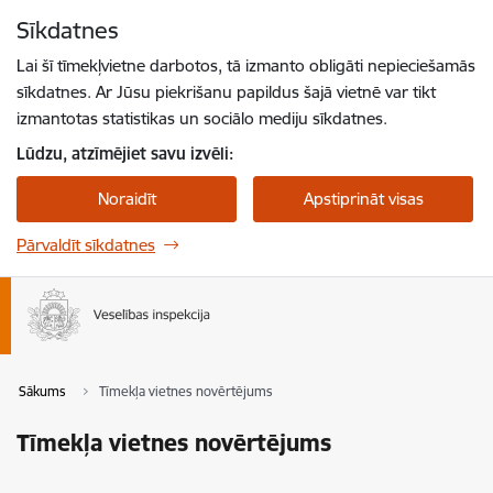
Pāriet uz lapas saturu
Sīkdatnes
Spied
lai meklētu
Enter
Lai šī tīmekļvietne darbotos, tā izmanto obligāti nepieciešamās
sīkdatnes. Ar Jūsu piekrišanu papildus šajā vietnē var tikt
izmantotas statistikas un sociālo mediju sīkdatnes.
Lūdzu, atzīmējiet savu izvēli:
Noraidīt
Apstiprināt visas
Pārvaldīt sīkdatnes
Sākums
Tīmekļa vietnes novērtējums
Tīmekļa vietnes novērtējums