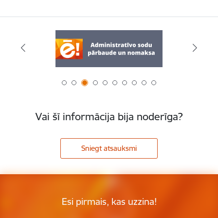
Vai šī informācija bija noderīga?
Sniegt atsauksmi
Esi pirmais, kas uzzina!