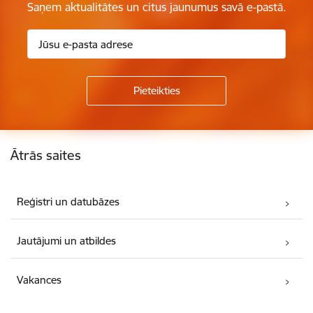
Saņem aktualitātes un citus jaunumus savā e-pastā.
Kājene
Ātrās saites
Reģistri un datubāzes
Jautājumi un atbildes
Vakances