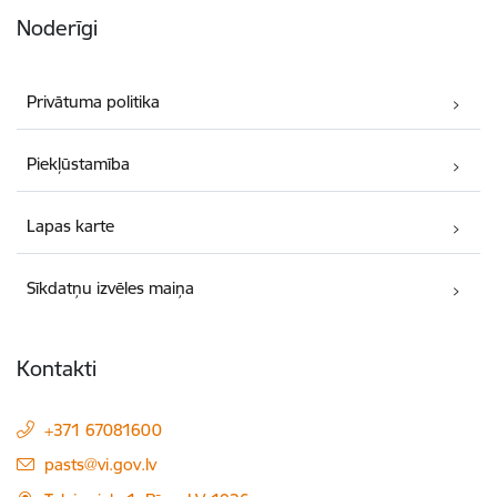
Noderīgi
Privātuma politika
Piekļūstamība
Lapas karte
Sīkdatņu izvēles maiņa
Kontakti
+371 67081600
E-pasts:
pasts@vi.gov.lv