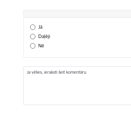
Vai šī informācija bija noderīga?
Jā
Daļēji
Nē
Ja vēlies, ieraksti šeit komentāru