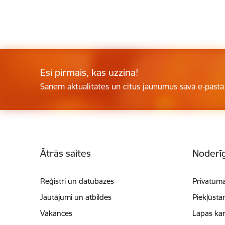
Esi pirmais, kas uzzina!
Saņem aktualitātes un citus jaunumus savā e-pastā
Kājene
Ātrās saites
Noderīg
Reģistri un datubāzes
Privātuma
Jautājumi un atbildes
Piekļūsta
Vakances
Lapas kar