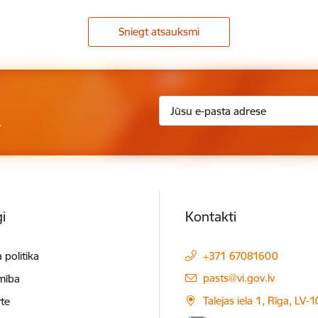
Sniegt atsauksmi
.
i
Kontakti
 politika
+371 67081600
E-pasts:
pasts@vi.gov.lv
mība
Talejas iela 1, Rīga, LV-
te