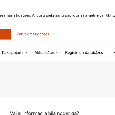
iešamās sīkdatnes. Ar Jūsu piekrišanu papildus šajā vietnē var tikt i
Pārvaldīt sīkdatnes
Pakalpojumi
Aktualitātes
Reģistri un datubāzes
Vai šī informācija bija noderīga?