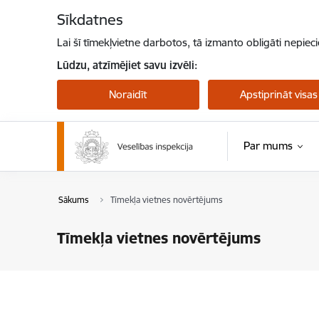
Pāriet uz lapas saturu
Sīkdatnes
Lai šī tīmekļvietne darbotos, tā izmanto obligāti nepiec
Lūdzu, atzīmējiet savu izvēli:
Noraidīt
Apstiprināt visas
Par mums
Sākums
Tīmekļa vietnes novērtējums
Tīmekļa vietnes novērtējums